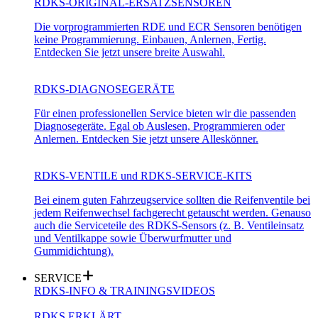
RDKS-ORIGINAL-ERSATZSENSOREN
Die vorprogrammierten RDE und ECR Sensoren benötigen
keine Programmierung. Einbauen, Anlernen, Fertig.
Entdecken Sie jetzt unsere breite Auswahl.
RDKS-DIAGNOSEGERÄTE
Für einen professionellen Service bieten wir die passenden
Diagnosegeräte. Egal ob Auslesen, Programmieren oder
Anlernen. Entdecken Sie jetzt unsere Alleskönner.
RDKS-VENTILE und RDKS-SERVICE-KITS
Bei einem guten Fahrzeugservice sollten die Reifenventile bei
jedem Reifenwechsel fachgerecht getauscht werden. Genauso
auch die Serviceteile des RDKS-Sensors (z. B. Ventileinsatz
und Ventilkappe sowie Überwurfmutter und
Gummidichtung).
SERVICE
RDKS-INFO & TRAININGSVIDEOS
RDKS ERKLÄRT