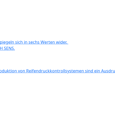
piegeln sich in sechs Werten wider.
H SENS.
oduktion von Reifendruckkontrollsystemen sind ein Ausdruc